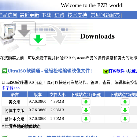
Welcome to the EZB world!
产品信息
|
最近更新
|
下载
|
订购
|
技术支持
|
常见问题解答
|
在您购买之前，可以免费下载并体验EZB Systems产品的运行速度和强大的功
UltraISO
软碟通 - 轻轻松松编辑映像文件！
订购软件
最
UltraISO
软碟通
9.0
光盘工具可以快速可靠地制作、管理、查看、编辑和转换
多了解
>>>
语言
版本
文件大小
下载站点#1(亚洲)
下载站点#2(美
9.7.6.3860
4.89MB
英文版
9.7.6.3860
2.98MB
简体中文版
9.7.6.3860
2.70MB
繁体中文版
* 世界各地的镜像站点