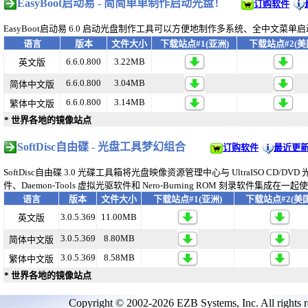
EasyBoot
启动易 - 简简单单制作启动光盘！
订购软件
EasyBoot
启动易
6.0
启动光盘制作工具可以方便地制作多系统、全中文菜单启
语言
版本
文件大小
下载站点#1(亚洲)
下载站点#2(美
6.6.0.800
3.22MB
英文版
6.6.0.800
3.04MB
简体中文版
6.6.0.800
3.14MB
繁体中文版
* 世界各地的镜像站点
SoftDisc
自由碟 - 光盘工具梦幻组合
订购软件
最近更
SoftDisc
自由碟
3.0
光碟工具箱将光盘映像资源管理中心与
UltraISO CD/DVD
件、
Daemon-Tools
虚拟光驱软件和
Nero-Burning ROM
刻录软件集成在一起
语言
版本
文件大小
下载站点#1(亚洲)
下载站点#2(美国
3.0.5.369
11.00MB
英文版
3.0.5.369
8.80MB
简体中文版
3.0.5.369
8.58MB
繁体中文版
* 世界各地的镜像站点
Copyright © 2002-2026 EZB Systems, Inc. All rights r