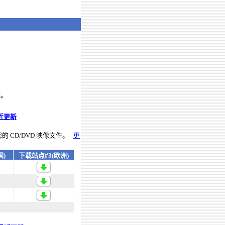
能。
近更新
您的
CD/DVD
映像文件。
更
国)
下载站点#3(欧洲)